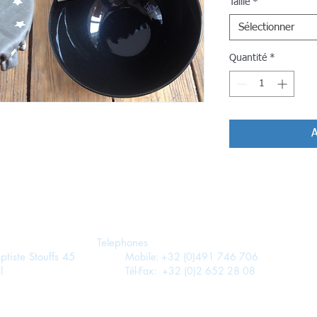
Taille
*
Sélectionner
Quantité
*
A
Telephones
te Stouffs 45
Mobile: +32 (0)491 746
706
l
Tél-Fax: +32 (0)2 652 28 08