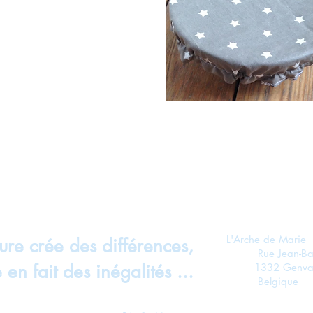
L'Arche de Marie
ure crée des différences,
Rue Jean-Baptis
 en fait des inégalités ...
1332 Genva
Belgique