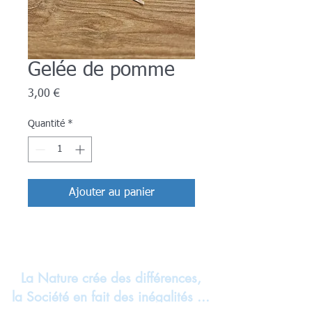
Gelée de pomme
Prix
3,00 €
Quantité
*
Ajouter au panier
La Nature crée des différences,
la Société en fait des inégalités ...