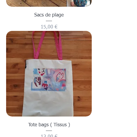
Sacs de plage
Prix
15,00 €
Tote bags ( Tissus )
Prix