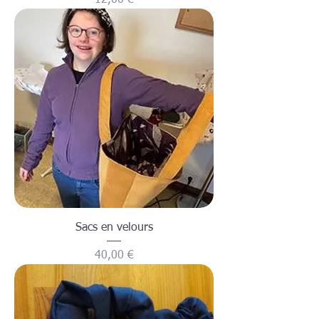
12,00 €
Sacs en velours
Prix
40,00 €