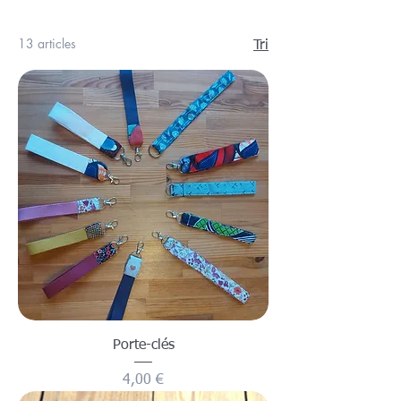
13 articles
Tri
Porte-clés
Prix
4,00 €